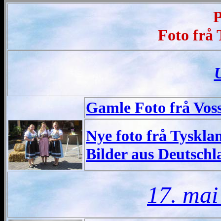
P
Foto fr
å 
Gamle Foto frå Voss
Nye foto frå Tyskla
Bilder aus Deutschl
17. mai